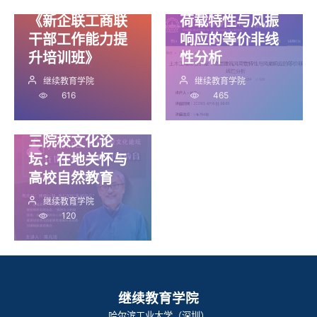
堂：高层建筑风
《新企联工商联
荷载特性与风振
干部工作能力提
响应的等价非线
升培训班》
性分析
继续教育学院
继续教育学院
616
465
三院校文化论
坛：在地关怀与
高校自然教育
继续教育学院
120
继续教育学院
哈尔滨工业大学（深圳）