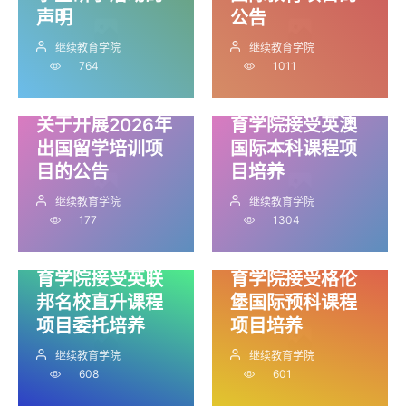
声明
公告
继续教育学院
继续教育学院
764
1011
哈尔滨工业大学
（深圳）继续教
关于开展2026年
育学院接受英澳
出国留学培训项
国际本科课程项
目的公告
目培养
继续教育学院
继续教育学院
177
1304
哈尔滨工业大学
哈尔滨工业大学
（深圳）继续教
（深圳）继续教
育学院接受英联
育学院接受格伦
邦名校直升课程
堡国际预科课程
项目委托培养
项目培养
继续教育学院
继续教育学院
608
601
土木工程前沿讲