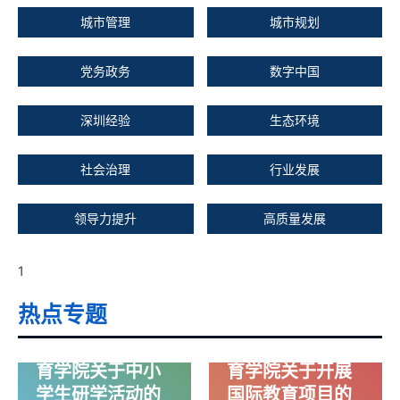
特
城市管理
城市规划
性
与
党务政务
数字中国
风
振
深圳经验
生态环境
响
应
的
社会治理
行业发展
等
价
领导力提升
高质量发展
非
线
性
1
分
析
热点专题
哈尔滨工业大学
哈尔滨工业大学
（深圳）继续教
（深圳）继续教
育学院关于中小
育学院关于开展
学生研学活动的
国际教育项目的