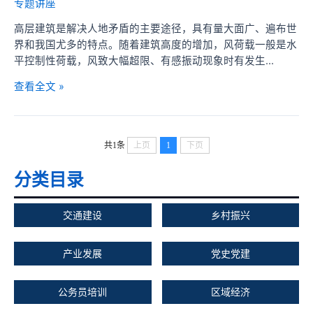
专题讲座
高层建筑是解决人地矛盾的主要途径，具有量大面广、遍布世
界和我国尤多的特点。随着建筑高度的增加，风荷载一般是水
平控制性荷载，风致大幅超限、有感振动现象时有发生...
土
查看全文 »
木
工
程
共1条
上页
1
下页
前
沿
分类目录
讲
堂：
高
交通建设
乡村振兴
层
建
产业发展
党史党建
筑
风
公务员培训
区域经济
荷
载